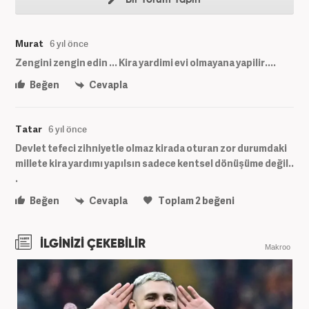
Murat
6 yıl önce
Zengini zengin edin ... Kira yardimi evi olmayana yapilir....
Beğen
Cevapla
Tatar
6 yıl önce
Devlet tefeci zihniyetle olmaz kirada oturan zor durumdaki
millete kira yardımı yapılsın sadece kentsel dönüşüme değil..
.
Beğen
Cevapla
Toplam
2
beğeni
İLGİNİZİ ÇEKEBİLİR
Makroo