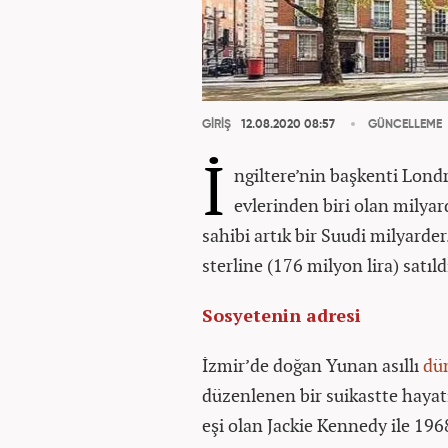
GİRİŞ
12.08.2020 08:57
GÜNCELLEME
İ
ngiltere’nin başkenti Lon
evlerinden biri olan milyar
sahibi artık bir Suudi milyarde
sterline (176 milyon lira) satıld
Sosyetenin adresi
İzmir’de doğan Yunan asıllı
dü
düzenlenen bir suikastte haya
eşi olan Jackie Kennedy ile 1968