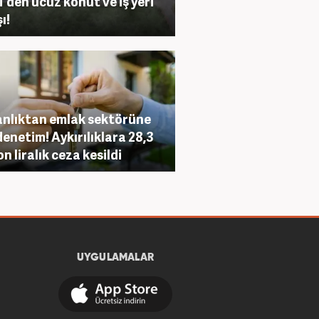
'den ucuz konut ve iş yeri
ı!
nlıktan emlak sektörüne
 denetim! Aykırılıklara 28,3
n liralık ceza kesildi
UYGULAMALAR