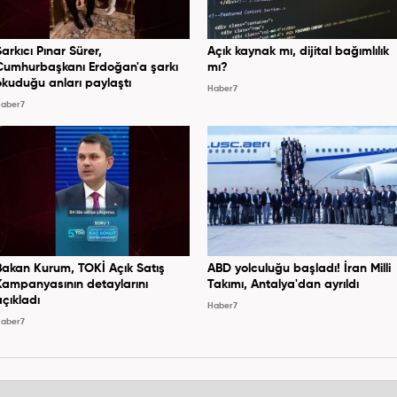
Şarkıcı Pınar Sürer,
Açık kaynak mı, dijital bağımlılık
Cumhurbaşkanı Erdoğan'a şarkı
mı?
okuduğu anları paylaştı
Haber7
aber7
Bakan Kurum, TOKİ Açık Satış
ABD yolculuğu başladı! İran Milli
Kampanyasının detaylarını
Takımı, Antalya'dan ayrıldı
açıkladı
Haber7
aber7