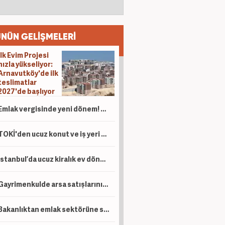
NÜN GELİŞMELERİ
İlk Evim Projesi
hızla yükseliyor:
Arnavutköy'de ilk
teslimatlar
2027'de başlıyor
Emlak vergisinde yeni dönem! Ev sahipleri dikkat
TOKİ'den ucuz konut ve iş yeri satışı!
İstanbul’da ucuz kiralık ev dönemi! Kira bedeli ne kadar olacak?
Gayrimenkulde arsa satışlarının payı yüzde 40'a ulaştı! Talepler patladı
Bakanlıktan emlak sektörüne sıkı denetim! Aykırılıklara 28,3 milyon liralık ceza kesildi