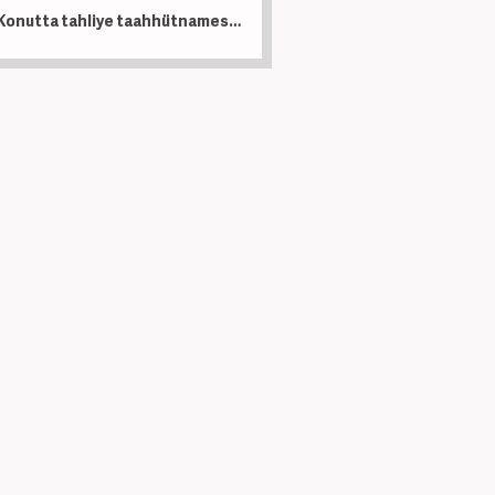
Konutta tahliye taahhütnamesi krizi büyüyor! Mahkemelerde dosya sayısı artıyor