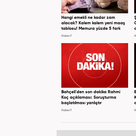
Hangi emekli ne kadar zam
alacak? Kalem kalem yeni maaş
tablosu! Memura yüzde 5 fark
Haber7
H
Bahçeli'den son dakika Rahmi
Koç açıklaması: Soruşturma
başlatılması yanlıştır
Haber7
H