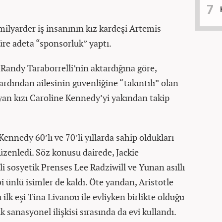
milyarder iş insanının kız kardeşi Artemis
üre adeta “sponsorluk” yaptı.
 Randy Taraborrelli’nin aktardığına göre,
rdından ailesinin güvenliğine “takıntılı” olan
an kızı Caroline Kennedy’yi yakından takip
 Kennedy 60’lı ve 70’li yıllarda sahip oldukları
düzenledi. Söz konusu dairede, Jackie
i sosyetik Prenses Lee Radziwill ve Yunan asıllı
i ünlü isimler de kaldı. Öte yandan, Aristotle
ilk eşi Tina Livanou ile evliyken birlikte olduğu
k sanasyonel ilişkisi sırasında da evi kullandı.