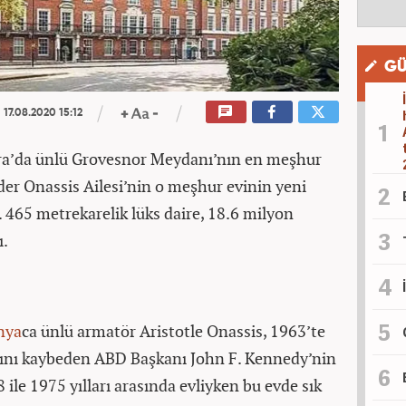
GÜ
17.08.2020 15:12
dra’da ünlü Grovesnor Meydanı’nın en meşhur
der Onassis Ailesi’nin o meşhur evinin yeni
r. 465 metrekarelik lüks daire, 18.6 milyon
ı.
nya
ca ünlü armatör Aristotle Onassis, 1963’te
tını kaybeden ABD Başkanı John F. Kennedy’nin
 ile 1975 yılları arasında evliyken bu evde sık