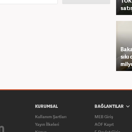
TOKİ
satış
Baka
sıkı
milyo
KURUMSAL
BAĞLANTILAR
Kullanım Şartları
MEB Giriş
Yayın İlkeleri
AÖF Kayıt
Künye
E-Devlet Giriş