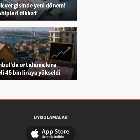
k vergisinde yeni dönem!
ahipleri dikkat
nbul'da ortalama kira
li 45 bin liraya yükseldi
UYGULAMALAR