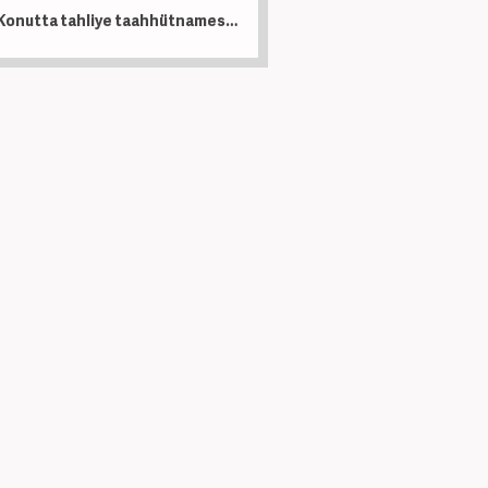
Konutta tahliye taahhütnamesi krizi büyüyor! Mahkemelerde dosya sayısı artıyor