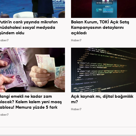
Putin'in canlı yayında mikrofon
Bakan Kurum, TOKİ Açık Satış
müdahalesi sosyal medyada
Kampanyasının detaylarını
gündem oldu
açıkladı
aber7
Haber7
Hangi emekli ne kadar zam
Açık kaynak mı, dijital bağımlılık
alacak? Kalem kalem yeni maaş
mı?
tablosu! Memura yüzde 5 fark
Haber7
aber7