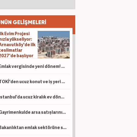
NÜN GELİŞMELERİ
İlk Evim Projesi
hızla yükseliyor:
Arnavutköy'de ilk
teslimatlar
2027'de başlıyor
Emlak vergisinde yeni dönem! Ev sahipleri dikkat
TOKİ'den ucuz konut ve iş yeri satışı!
İstanbul’da ucuz kiralık ev dönemi! Kira bedeli ne kadar olacak?
Gayrimenkulde arsa satışlarının payı yüzde 40'a ulaştı! Talepler patladı
Bakanlıktan emlak sektörüne sıkı denetim! Aykırılıklara 28,3 milyon liralık ceza kesildi