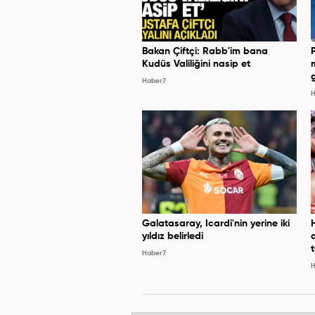
Bakan Çiftçi: Rabb'im bana
Kudüs Valiliğini nasip et
Haber7
H
Galatasaray, Icardi'nin yerine iki
yıldız belirledi
Haber7
H