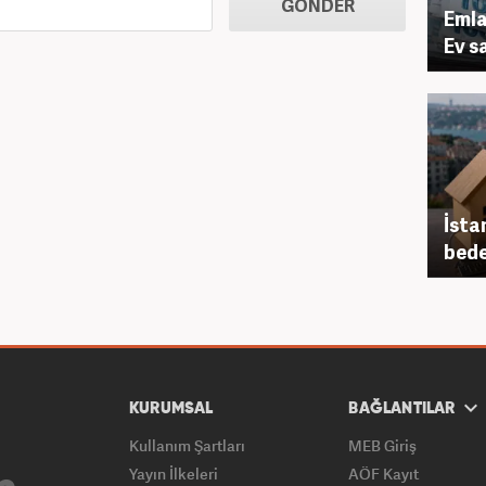
GÖNDER
Emla
Ev s
İsta
bede
KURUMSAL
BAĞLANTILAR
Kullanım Şartları
MEB Giriş
Yayın İlkeleri
AÖF Kayıt